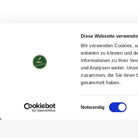
Diese Webseite verwende
Wir verwenden Cookies, um
anbieten zu können und di
Informationen zu Ihrer Ve
und Analysen weiter. Unse
zusammen, die Sie ihnen b
gesammelt haben.
Weingut Fritz Lac
Hauptstraße 18, 2242
Tel.: 02282/4700
Einwilligungsauswahl
Notwendig
Mobil: 0699/1276652
E-Mail: office@lachin