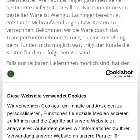
Dienstleister. Weingut Lachinger garantiert keine
bestimmte Lieferzeit. Im Fall der Nichtannahme von
bestellter Ware ist Weingut Lachinger berechtigt,
entstande Mehraufwendungen bzw. Kosten zu
verrechnen. Bekommen wir die Ware durch das
Transportunternehmen zurück, da eine Zustellung
beim Kunden nicht möglich war, trägt der Kunde die
Kosten für den erfolglosen Versand.
Falls nur teilbaren Lieferungen möglich sind, hat der
Kunde kein Rücktrittsrecht betreffend der lieferbaren
Waren, soweit Teile der Leistung erfüllbar und für den
Käufer verwendbar sind bzw. wenn die ausständigen
Waren rechtzeitig nachgeliefert werden können, ist
Diese Webseite verwendet Cookies
der Kunde nicht berechtigt, die Annahme zu
Wir verwenden Cookies, um Inhalte und Anzeigen zu
verweigern.
personalisieren, Funktionen für soziale Medien anbieten
5. Zahlung
zu können und die Zugriffe auf unsere Website zu
analysieren. Außerdem geben wir Informationen zu Ihrer
Die Bezahlung der Ware erfolgt via Paypal,
Verwendung unserer Website an unsere Partner für
Kreditkarte, Vorkasse oder Barzahlung bei