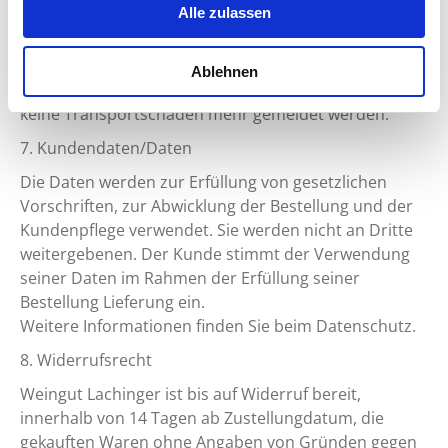
Alle zulassen
berechtigt, bei Mängeln der Waren vom Vertrag
zurückzutreten. Hierzu muss der Kunde die War
zurücksenden. Nach dem Zeitpunkt des
Ablehnen
Gefahrenübergangs vom Transportpartner können
keine Transportschäden mehr gemeldet werden.
7. Kundendaten/Daten
Die Daten werden zur Erfüllung von gesetzlichen
Vorschriften, zur Abwicklung der Bestellung und der
Kundenpflege verwendet. Sie werden nicht an Dritte
weitergebenen. Der Kunde stimmt der Verwendung
seiner Daten im Rahmen der Erfüllung seiner
Bestellung Lieferung ein.
Weitere Informationen finden Sie beim Datenschutz.
8. Widerrufsrecht
Weingut Lachinger ist bis auf Widerruf bereit,
innerhalb von 14 Tagen ab Zustellungdatum, die
gekauften Waren ohne Angaben von Gründen gegen