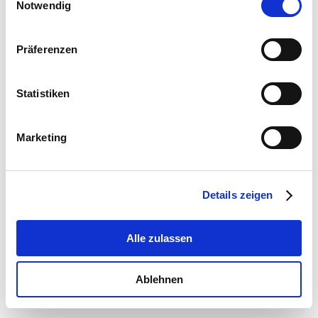
Notwendig
Präferenzen
Verkostungstage
Statistiken
Der neue Jahrgang ist da! Es ist soweit, der
ersten 2022er sind abgefüllt und stehen zur
Marketing
Verkostung und natürlich auch zum Verkauf
bereit!! Lauser – Jung und Frech (ab Angang
Oktober bereits im Verkauf!) Erste Versuchung
Details zeigen
(ab Verkostungstage im Verkauf) Sauvignon
Blanc (ab Verkostungstage im Verkauf)
Natürlich hat an diesen Tagen auch unsere
Alle zulassen
Heurigenküche für…
Ablehnen