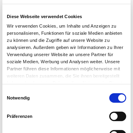
Optimale Trinktemperatur: 12–18 °C
In den Warenkorb
Diese Webseite verwendet Cookies
Wir verwenden Cookies, um Inhalte und Anzeigen zu
personalisieren, Funktionen für soziale Medien anbieten
zu können und die Zugriffe auf unsere Website zu
analysieren. Außerdem geben wir Informationen zu Ihrer
Verwendung unserer Website an unsere Partner für
soziale Medien, Werbung und Analysen weiter. Unsere
Partner führen diese Informationen möglicherweise mit
weiteren Daten zusammen, die Sie ihnen bereitgestellt
haben oder die sie im Rahmen Ihrer Nutzung der Dienste
gesammelt haben.
Einwilligungsauswahl
Notwendig
Präferenzen