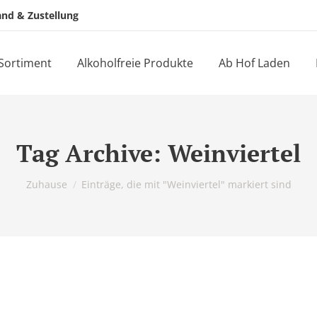
and & Zustellung
Sortiment
Alkoholfreie Produkte
Ab Hof Laden
Tag Archive:
Weinviertel
Du bist hier:
Zuhause
Einträge, die mit "Weinviertel" markiert sind