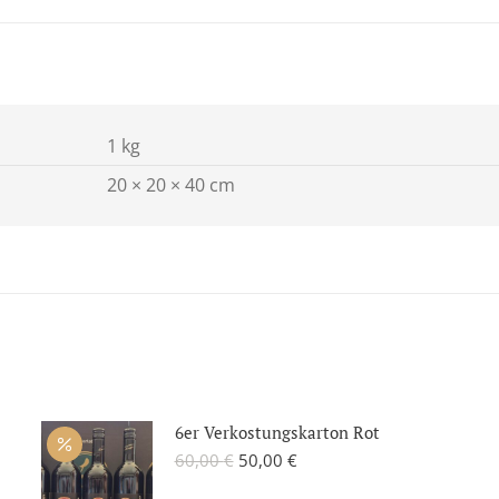
1 kg
20 × 20 × 40 cm
6er Verkostungskarton Rot
Ursprünglicher
Aktueller
60,00
€
50,00
€
Preis
Preis