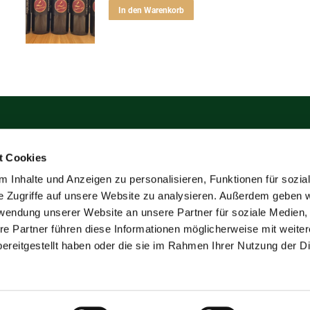
war:
ist:
In den Warenkorb
60,00 €
50,00 €.
hinger
Weingut Lachinger
t Cookies
Über uns
 Prottes
Weine
 Inhalte und Anzeigen zu personalisieren, Funktionen für sozia
7
e Zugriffe auf unsere Website zu analysieren. Außerdem geben w
Kontakt
ger-wein.at
rwendung unserer Website an unsere Partner für soziale Medien
re Partner führen diese Informationen möglicherweise mit weite
ereitgestellt haben oder die sie im Rahmen Ihrer Nutzung der D