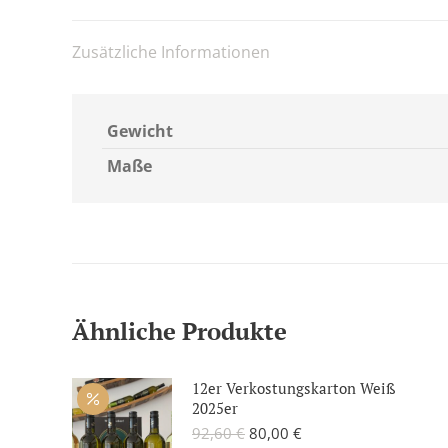
Zusätzliche Informationen
Gewicht
Maße
Ähnliche Produkte
12er Verkostungskarton Weiß
2025er
Ursprünglicher
Aktueller
92,60
€
80,00
€