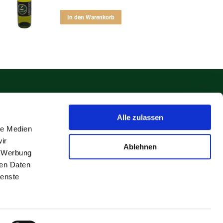
In den Warenkorb
Alle zulassen
le Medien
ir
Ablehnen
, Werbung
ren Daten
ienste