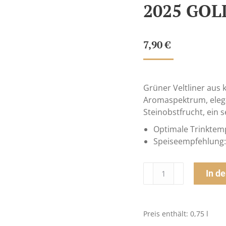
2025 GOL
7,90
€
Grüner Veltliner aus 
Aromaspektrum, elega
Steinobstfrucht, ein 
Optimale Trinktemp
Speiseempfehlung:
Weinviertel
In d
DAC
Altes
Gebirge
Preis enthält: 0,75
l
2025