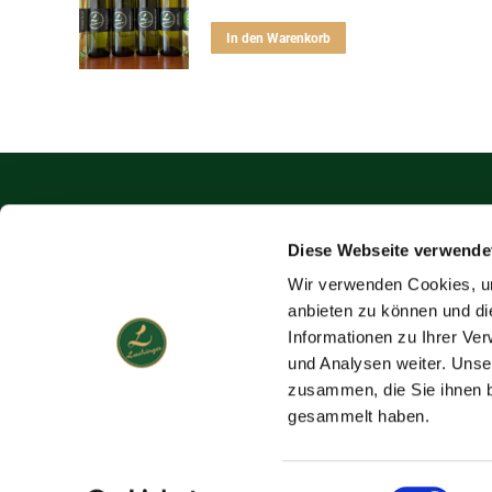
Preis
Preis
war:
ist:
In den Warenkorb
92,60 €
80,00 €.
Weingut Fritz Lac
Diese Webseite verwende
Hauptstraße 18, 2242
Tel.: 02282/4700
Wir verwenden Cookies, um
Mobil: 0699/1276652
anbieten zu können und di
E-Mail: office@lachin
Informationen zu Ihrer Ve
und Analysen weiter. Unse
zusammen, die Sie ihnen b
gesammelt haben.
Einwilligungsauswahl