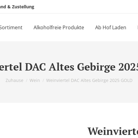
and & Zustellung
Sortiment
Alkoholfreie Produkte
Ab Hof Laden
ertel DAC Altes Gebirge 20
Du bist hier:
Zuhause
Wein
Weinviertel DAC Altes Gebirge 2025 GOLD
Weinviert