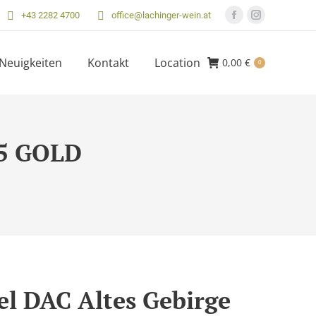
+43 2282 4700
office@lachinger-wein.at
Facebook
Instagram
Seite
Seite
öffnet
öffnet
Neuigkeiten
Kontakt
Location
0,00
€
0
in
in
neuem
neuem
Fenster
Fenster
25 GOLD
el DAC Altes Gebirge