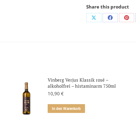
Piccolo
Share this product
-
alkoholfrei
Anteil
Anteil
Ante
–
an
an
an
250ml
X
Facebook
Pint
Menge
Vinberg Verjus Klassik rosé –
alkoholfrei – histaminarm 750ml
10,90
€
In den Warenkorb