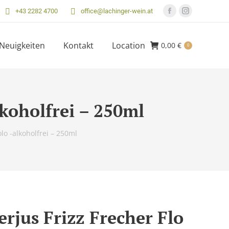
+43 2282 4700
office@lachinger-wein.at
Facebook
Instagram
Seite
Seite
öffnet
öffnet
Neuigkeiten
Kontakt
Location
0,00
€
0
in
in
neuem
neuem
Fenster
Fenster
lkoholfrei – 250ml
olo -alkoholfrei – 250ml
rjus Frizz Frecher Flo