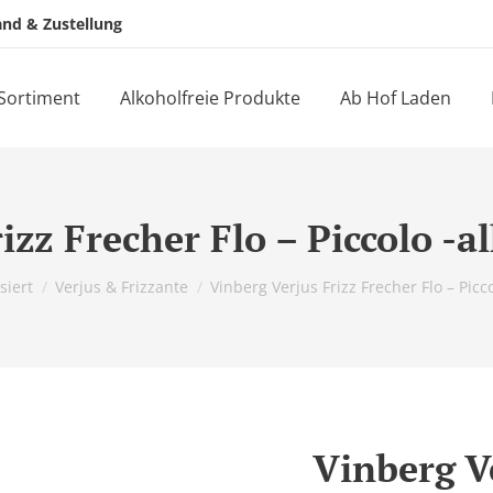
and & Zustellung
Sortiment
Alkoholfreie Produkte
Ab Hof Laden
izz Frecher Flo – Piccolo -a
siert
Verjus & Frizzante
Vinberg Verjus Frizz Frecher Flo – Picc
Vinberg Ve