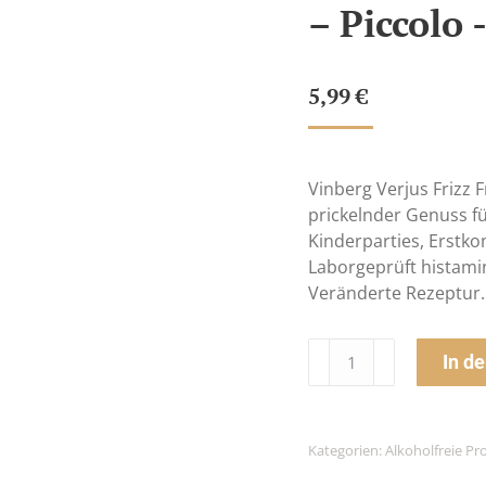
– Piccolo 
5,99
€
Vinberg Verjus Frizz Fr
prickelnder Genuss für
Kinderparties, Erstk
Laborgeprüft histamin
Veränderte Rezeptur. 
Vinberg
In d
Verjus
Frizz
Frecher
Kategorien:
Alkoholfreie Pr
Flo
–