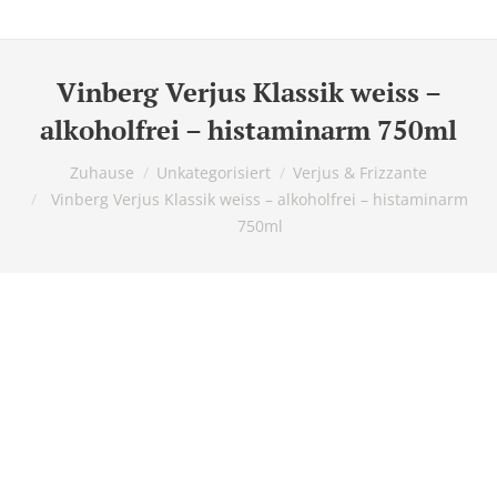
Vinberg Verjus Klassik weiss –
alkoholfrei – histaminarm 750ml
Du bist hier:
Zuhause
Unkategorisiert
Verjus & Frizzante
Vinberg Verjus Klassik weiss – alkoholfrei – histaminarm
750ml