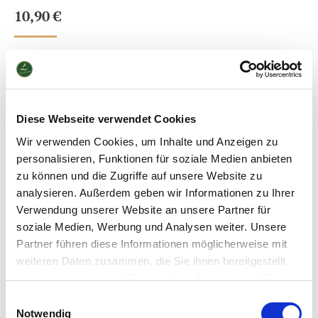
10,90
€
Vinberg Verjus Klassik Weiss ist eine sortenreine,
alkoholfreie Weinalternative von der Gelben
Muskateller Traube. Vinberg
Verjus Klassik Weiss ist
Diese Webseite verwendet Cookies
fruchtiger, mild säuerlicher alkoholfreier Trinkgenuss
Wir verwenden Cookies, um Inhalte und Anzeigen zu
in einer eleganten 750 ml
personalisieren, Funktionen für soziale Medien anbieten
Bordeauxflaschenanmutung. Laborgeprüft
zu können und die Zugriffe auf unsere Website zu
histaminarm, glutenfrei, alkoholfrei sowie vegan.
analysieren. Außerdem geben wir Informationen zu Ihrer
Verwendung unserer Website an unsere Partner für
Vinberg
In den Warenkorb
soziale Medien, Werbung und Analysen weiter. Unsere
Verjus
Partner führen diese Informationen möglicherweise mit
Klassik
weiteren Daten zusammen, die Sie ihnen bereitgestellt
weiss
haben oder die sie im Rahmen Ihrer Nutzung der Dienste
Kategorien:
Alkoholfreie Produkte
,
Verjus & Frizzante
–
gesammelt haben.
Einwilligungsauswahl
alkoholfrei
Notwendig