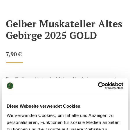
Gelber Muskateller Altes
Gebirge 2025 GOLD
7,90
€
Der Duft von Holunderblüten, Muskataromen und
Zitronenmelisse, finessenreich und fruchtbetont, mit
belebendem Säurespiel.
Optimale Trinktemperatur: 8-12°C
Diese Webseite verwendet Cookies
Speiseempfehlung: Aperitif, knackige Salate,
Wir verwenden Cookies, um Inhalte und Anzeigen zu
asiatische Speisen und als Terrassenwein
personalisieren, Funktionen für soziale Medien anbieten
zu können und die Zugriffe auf unsere Website zu