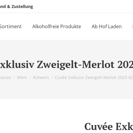
and & Zustellung
Sortiment
Alkoholfreie Produkte
Ab Hof Laden
xklusiv Zweigelt-Merlot 2
bist hier:
hause
Wein
Rotwein
Cuvée Exklusiv Zweigelt-Merlot 2023 
Cuvée Exk