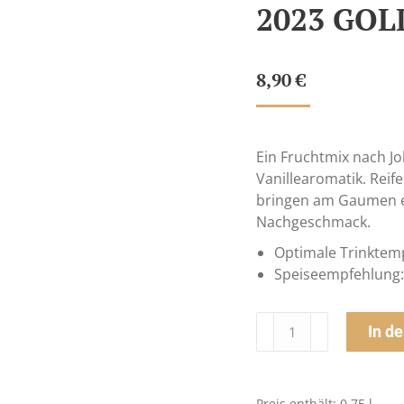
2023 GOL
8,90
€
Ein Fruchtmix nach J
Vanillearomatik. Rei
bringen am Gaumen ei
Nachgeschmack.
Optimale Trinktem
Speiseempfehlung: 
Cuvée
In d
Exklusiv
Zweigelt-
Merlot
Preis enthält: 0,75
l