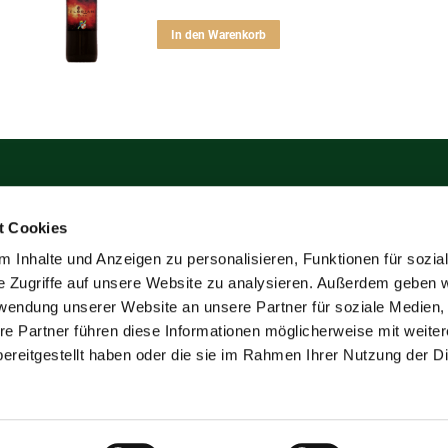
In den Warenkorb
hinger
Weingut Lachinger
t Cookies
Über uns
 Prottes
Weine
 Inhalte und Anzeigen zu personalisieren, Funktionen für sozia
7
e Zugriffe auf unsere Website zu analysieren. Außerdem geben w
Kontakt
ger-wein.at
rwendung unserer Website an unsere Partner für soziale Medien
re Partner führen diese Informationen möglicherweise mit weite
ereitgestellt haben oder die sie im Rahmen Ihrer Nutzung der D