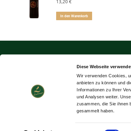
13,20
€
In den Warenkorb
Weingut Fritz Lac
Diese Webseite verwende
Hauptstraße 18, 2242
Tel.: 02282/4700
Wir verwenden Cookies, um
Mobil: 0699/1276652
anbieten zu können und di
E-Mail: office@lachin
Informationen zu Ihrer Ve
und Analysen weiter. Unse
zusammen, die Sie ihnen b
gesammelt haben.
Einwilligungsauswahl