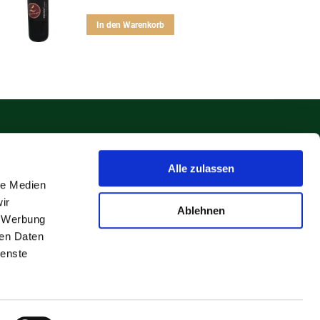
In den Warenkorb
Alle zulassen
le Medien
ir
Ablehnen
, Werbung
ren Daten
ienste