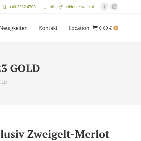
+43 2282 4700
office@lachinger-wein.at
Facebook
Instagram
Seite
Seite
öffnet
öffnet
Neuigkeiten
Kontakt
Location
0,00
€
0
in
in
neuem
neuem
Fenster
Fenster
023 GOLD
GOLD
lusiv Zweigelt-Merlot