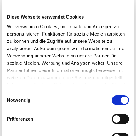
Ideal als Begleiter zur Jause oder als Erfrischung für
Zwischendurch.
Optimale Trinktemperatur: 9-12°C
Diese Webseite verwendet Cookies
Wir verwenden Cookies, um Inhalte und Anzeigen zu
In den Warenkorb
personalisieren, Funktionen für soziale Medien anbieten
zu können und die Zugriffe auf unsere Website zu
analysieren. Außerdem geben wir Informationen zu Ihrer
Verwendung unserer Website an unsere Partner für
soziale Medien, Werbung und Analysen weiter. Unsere
Partner führen diese Informationen möglicherweise mit
weiteren Daten zusammen, die Sie ihnen bereitgestellt
haben oder die sie im Rahmen Ihrer Nutzung der Dienste
gesammelt haben.
Einwilligungsauswahl
Notwendig
Präferenzen