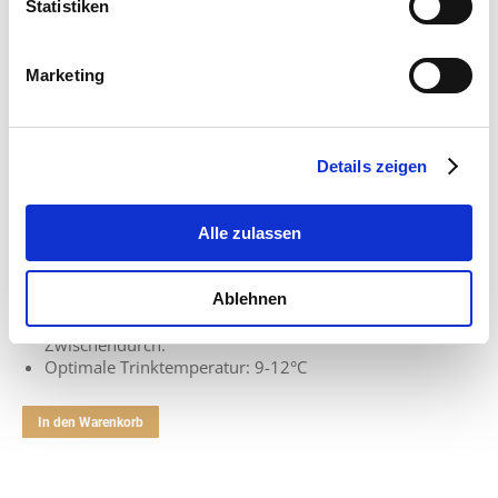
Statistiken
Marketing
Traubensaft rot
Details zeigen
4,00
€
Spritziger Traubensaft – 100 % Frucht! Ein natürliches
Alle zulassen
Getränk ohne Kohlensäure. Ob pur oder mit Mineralwasser
gespritzt – immer eine wohltuende Erfrischung für Jung
und Alt.
Ablehnen
Ideal als Begleiter zur Jause oder als Erfrischung für
Zwischendurch.
Optimale Trinktemperatur: 9-12°C
In den Warenkorb